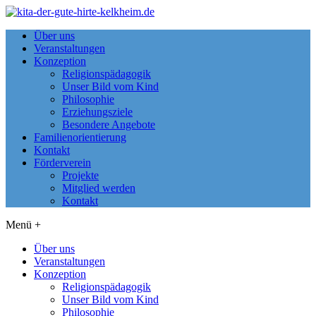
Über uns
Veranstaltungen
Konzeption
Religionspädagogik
Unser Bild vom Kind
Philosophie
Erziehungsziele
Besondere Angebote
Familienorientierung
Kontakt
Förderverein
Projekte
Mitglied werden
Kontakt
Menü +
Über uns
Veranstaltungen
Konzeption
Religionspädagogik
Unser Bild vom Kind
Philosophie